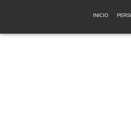
INICIO
PERS
EXPERTOS EN
DECORACIÓN 
INTERIORES
PISOS LAMINADOS, VINILIC