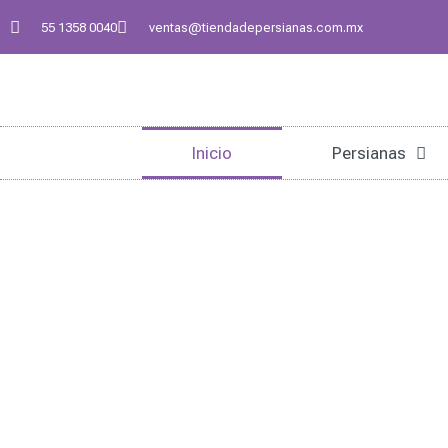
55 1358 0040
ventas@tiendadepersianas.com.mx
Inicio
Persianas
Somos Expertos E