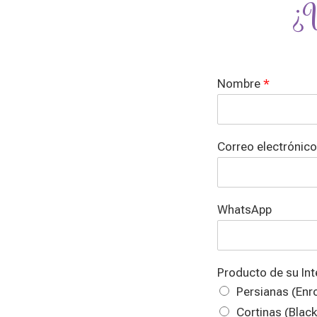
¿
Nombre
*
Correo electrónic
WhatsApp
I
Producto de su Int
n
Persianas (Enr
t
e
Cortinas (Black