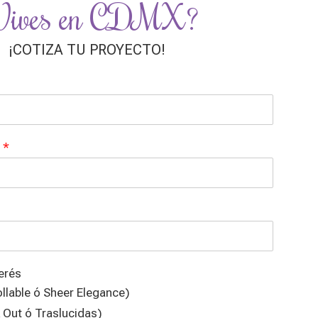
Vives en CDMX?
¡COTIZA TU PROYECTO!
o
*
erés
ollable ó Sheer Elegance)
 Out ó Traslucidas)