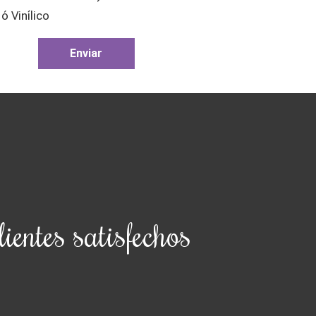
ó Vinílico
Enviar
lientes satisfechos