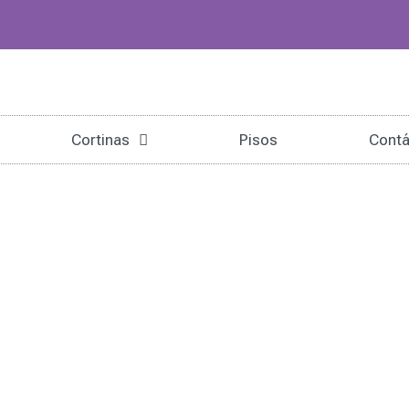
Cortinas
Pisos
Contá
n La Decoración De Inte